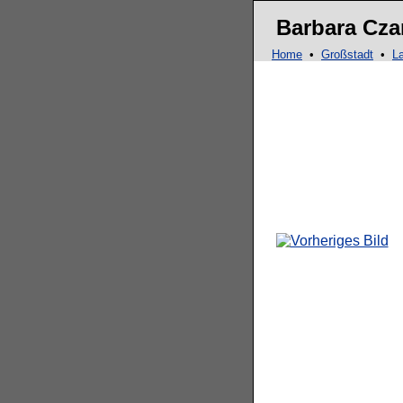
Barbara Cza
Home
•
Großstadt
•
L